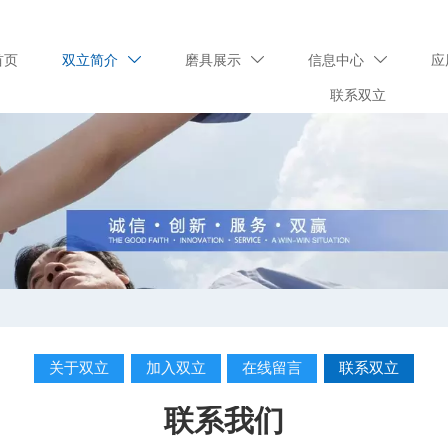
首页
双立简介
磨具展示
信息中心
应



联系双立
关于双立
加入双立
在线留言
联系双立
联系我们