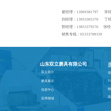
翟经理：13969381797 宋
刘经理：13953305370 丁
郭经理：13853379576 张经理 
销售专线：05333788339
山东双立磨具有限公司
双立简介
强
T
磨具展示
细
信息中心
高
应用领域