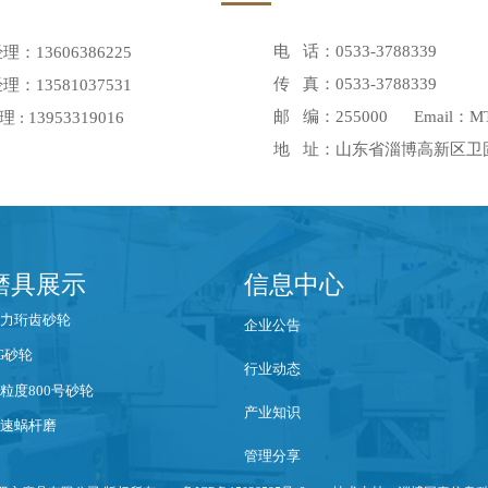
电 话：0533-3788339
经理：13606386225
传 真：0533-3788339
经理：13581037531
邮 编：255000 Email：MT6
: 13953319016
地 址：山东省淄博高新区卫固镇
磨具展示
信息中心
力珩齿砂轮
企业公告
G砂轮
行业动态
粒度800号砂轮
产业知识
速蜗杆磨
管理分享